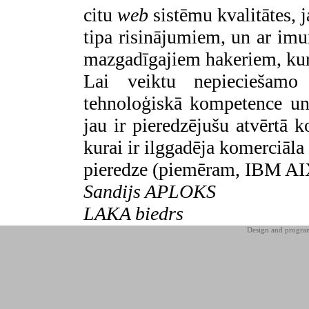
citu
web
sistēmu kvalitātes, j
tipa risinājumiem, un ar imu
mazgadīgajiem hakeriem, kuri
Lai veiktu nepieciešamo 
tehnoloģiskā kompetence un
jau ir pieredzējušu atvērtā 
kurai ir ilggadēja komerciāla
pieredze (piemēram, IBM AIX 
Sandijs APLOKS
LAKA biedrs
Design and progr