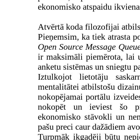
ekonomisko atspaidu ikvie
Atvērtā koda filozofijai atbil
Pieņemsim, ka tiek atrasta po
Open Source Message Queu
ir maksimāli piemērota, lai 
anketu sistēmas un sniegtu pa
Iztulkojot lietotāju saska
mentalitātei atbilstošu dizain
nokopējamai portālu izveides
nokopēt un ieviest šo p
ekonomisko stāvokli un nem
pašu preci caur dažādiem avo
Turpmāk ikgadēji būtu nepie