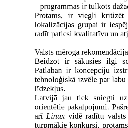
programmās ir tulkots dažā
Protams, ir viegli kritizē
lokalizācijas grupai ir iesp
radīt patiesi kvalitatīvu un a
Valsts mēroga rekomendācija
Beidzot ir sākusies ilgi so
Patlaban ir koncepciju izstr
tehnoloģiskā izvēle par labu v
līdzekļus.
Latvijā jau tiek sniegti 
orientētie pakalpojumi. Pašr
arī
Linux
vidē radītu valsts
turpmākie konkursi, protams, 