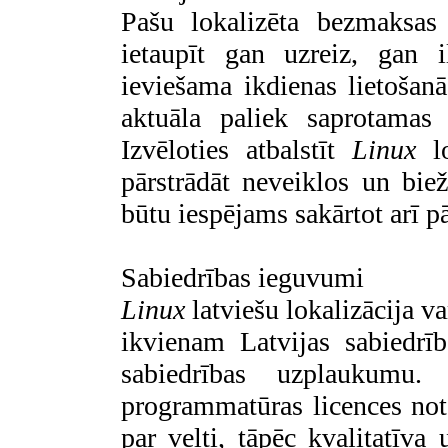
Pašu lokalizēta bezmaksas
ietaupīt gan uzreiz, gan 
ieviešama ikdienas lietošanā
aktuāla paliek saprotamas 
Izvēloties atbalstīt
Linux
lo
pārstrādāt neveiklos un bie
būtu iespējams sakārtot arī p
Sabiedrības ieguvumi
Linux
latviešu lokalizācija v
ikvienam Latvijas sabiedrīb
sabiedrības uzplaukumu
programmatūras licences not
par velti, tāpēc kvalitatīv