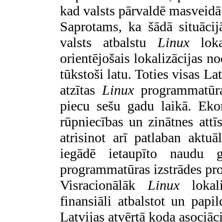
kad valsts pārvaldē masveidā
Saprotams, ka šādā situācij
valsts atbalstu
Linux
lokal
orientējošais lokalizācijas 
tūkstoši latu. Toties visas La
atzītas
Linux
programmatūra
piecu sešu gadu laikā. Eko
rūpniecības un zinātnes attīs
atrisinot arī patlaban aktu
iegādē ietaupīto naudu 
programmatūras izstrādes pro
Visracionālāk
Linux
lokali
finansiāli atbalstot un papi
Latvijas atvērtā koda asociāci