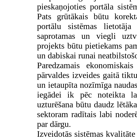
pieskaņojoties portāla sistēm
Pats grūtākais būtu korekt
portālu sistēmas lietotāja
saprotamas un viegli uzt
projekts būtu pietiekams pam
un dabiskai runai neatbilstoš
Paredzamais ekonomiskais
pārvaldes izveides gaitā tik
un ietaupīta nozīmīga naudas
iegādei ik pēc noteikta la
uzturēšana būtu daudz lētāk
sektoram radītais labi noder
par dārgu.
Izveidotās sistēmas kvalitāte