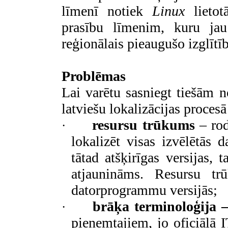
līmenī notiek
Linux
lietot
prasību līmenim, kuru jau
reģionālais pieaugušo izglītīb
Problēmas
Lai varētu sasniegt tiešām 
latviešu lokalizācijas proces
resursu trūkums
– rod
·
lokalizēt visas izvēlētās
tātad atšķirīgas versijas,
atjaunināms. Resursu trū
datorprogrammu versijās;
brāķa terminoloģija 
·
pieņemtajiem, jo oficiālā I