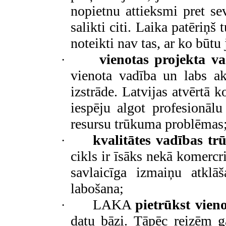
nopietnu attieksmi pret sev
salikti citi. Laika patēriņš
noteikti nav tas, ar ko būtu 
vienotas projekta v
·
vienota vadība un labs akt
izstrāde. Latvijas atvērtā k
iespēju algot profesionālu
resursu trūkuma problēmas
kvalitātes vadības t
·
cikls ir īsāks nekā komerc
savlaicīga izmaiņu atklā
labošana;
LAKA
pietrūkst vien
·
datu bāzi. Tāpēc reizēm g