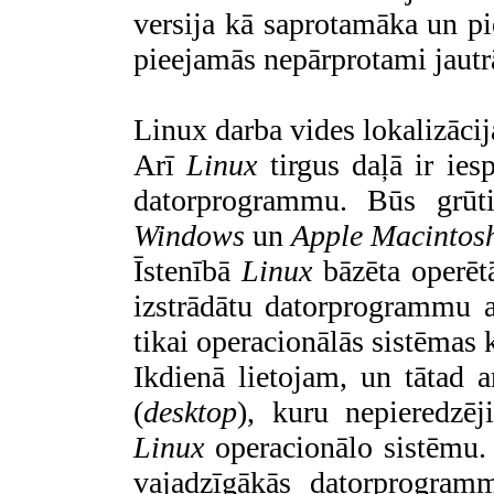
versija kā saprotamāka un pi
pieejamās nepārprotami jautr
Linux darba vides lokalizāci
Arī
Linux
tirgus daļā ir ies
datorprogrammu. Būs grūti
Windows
un
Apple Macintos
Īstenībā
Linux
bāzēta operēt
izstrādātu datorprogrammu 
tikai operacionālās sistēmas
Ikdienā lietojam, un tātad 
(
desktop
), kuru nepieredzēj
Linux
operacionālo sistēmu. 
vajadzīgākās datorprogra