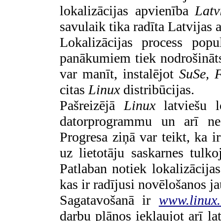
lokalizācijas apvienība
Latv
savulaik tika radīta Latvijas 
Lokalizācijas process pop
panākumiem tiek nodrošināts 
var manīt, instalējot
SuSe, 
citas
Linux
distribūcijas.
Pašreizējā
Linux
latviešu lo
datorprogrammu un arī ned
Progresa ziņā var teikt, ka 
uz lietotāju saskarnes tulko
Patlaban notiek lokalizācij
kas ir radījusi novēlošanos 
Sagatavošanā ir
www.linux.
darbu plānos iekļaujot arī l