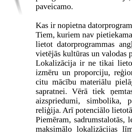
paveicamo.
Kas ir nopietna datorprogram
Tiem, kuriem nav pietiekama
lietot datorprogrammas angļ
vietējās kultūras un valodas 
Lokalizācija ir ne tikai lie
izmēru un proporciju, reģio
citu mācību materiālu pielā
sapratnei. Vērā tiek ņemta
aizspriedumi, simbolika, p
reliģija. Arī potenciālo lietot
Piemēram, sadrumstalotās, le
maksimālo lokalizācijas līm