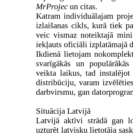
MrProjec
un citas.
Katram individuālajam proj
izlaišanas cikls, kurā tiek pa
veic vismaz noteiktajā minim
iekļauts oficiāli izplatāmajā
Ikdienā lietojam nokomplek
svarīgākās un populārākās 
veikta laikus, tad instalējo
distribūciju, varam izvēlētie
darbvirsmu, gan datorprogr
Situācija Latvijā
Latvijā aktīvi strādā gan l
uzturēt latvisku lietotāja sa