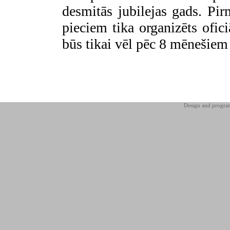
desmitās jubilejas gads. Pir
pieciem tika organizēts ofic
būs tikai vēl pēc 8 mēnešiem
Design and progr