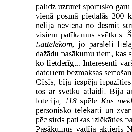
palīdz uzturēt sportisko garu.
vienā posmā piedalās 200 k
nelija nevienā no desmit st
visiem patīkamus svētkus. Š
Lattelekom
, jo paralēli liel
dažādu pasākumu tiem, kas sp
ko lietderīgu. Interesenti var
datoriem bezmaksas sērfošan
Cēsīs, bija iespēja iepazītie
tos ar svētku atlaidi. Bija 
loterija,
118
spēle
Kas mekl
personisko telekarti un zva
pēc sirds patikas izlēkāties p
Pasākumus vadīja aktieris 