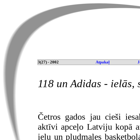
3(27) - 2002
Atpakaļ
J
118 un Adidas - ielās, 
Četros gados jau cieši iesa
aktīvi apceļo Latviju kopā 
ielu un pludmales basketbola