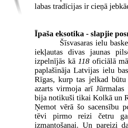
labas tradīcijas ir cieņā jebk
Īpaša eksotika - slapjie po
Šīsvasaras ielu baske
iekļautas divas jaunas pi
izpelnījās kā
118
oficiālā mā
paplašināja Latvijas ielu ba
Rīgas, kurp tas jelkad būtu
azarts virmoja arī Jūrmalas
bija notikuši tikai Kolkā un 
Ņemot vērā šo sacensību popu
tēvi pirmo reizi četru g
izmantošanai. Un pareizi d