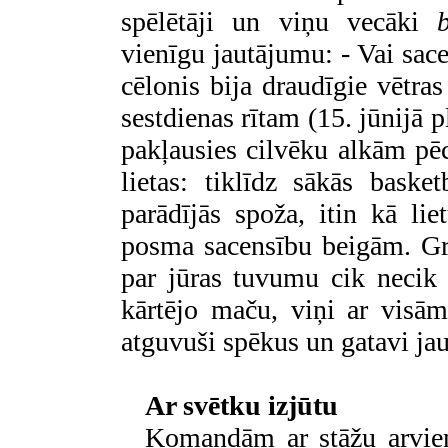
spēlētāji un viņu vecāki
vienīgu jautājumu: - Vai sac
cēlonis bija draudīgie vētra
sestdienas rītam (15. jūnijā p
pakļausies cilvēku alkām pēc
lietas: tiklīdz sākās bask
parādījās spoža, itin kā li
posma sacensību beigām. Gr
par jūras tuvumu cik necik 
kārtējo maču, viņi ar visā
atguvuši spēkus un gatavi j
Ar svētku izjūtu
Komandām ar stāžu arvien l