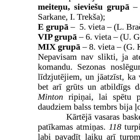
meiteņu, sieviešu grupā
– 
Sarkane, I. Trekša);
E grupā
–
5. vieta – (L. Bra
VIP grupā
– 6. vieta – (U. G
MIX grupā
– 8. vieta – (G.
Nepavisam nav slikti, ja a
komandu. Sezonas noslēgum
līdzjutējiem, un jāatzīst, ka
bet arī grūts un atbildīgs
Minton
ripiņai, lai spētu 
daudziem balss tembrs bija ļ
Kārtējā vasaras bask
patīkamas atmiņas.
118
turpi
labi pavadīt laiku arī turp