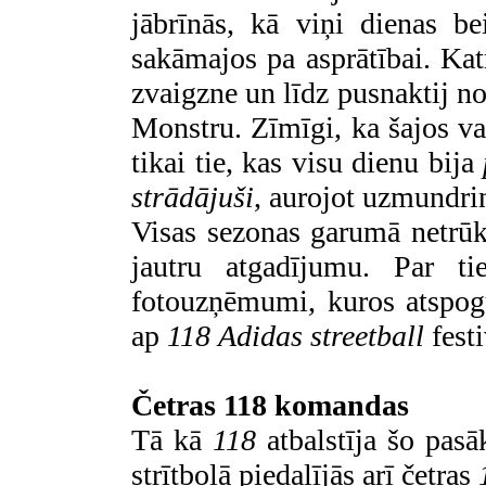
jābrīnās, kā viņi dienas b
sakāmajos pa asprātībai. K
zvaigzne un līdz pusnaktij n
Monstru. Zīmīgi, ka šajos va
tikai tie, kas visu dienu bija
strādājuši
, aurojot uzmundri
Visas sezonas garumā netrūka
jautru atgadījumu. Par t
fotouzņēmumi, kuros atspogu
ap
118
Adidas
streetball
festi
Četras 118 komandas
Tā kā
118
atbalstīja šo pasā
strītbolā piedalījās arī četras